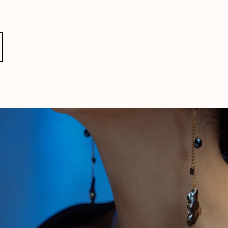
ԱԿԱՆՋՕՂԵՐ