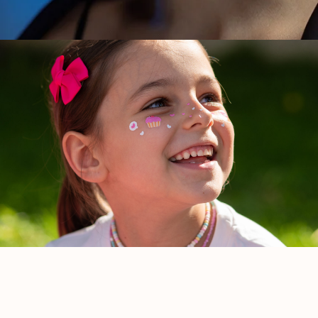
MOTTIF GIRL
Ամենափոքր նորաձեւուհիների համար