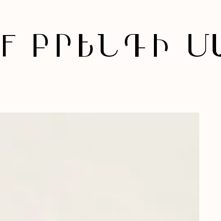
F
ԲՐԵՆԴԻ Մ