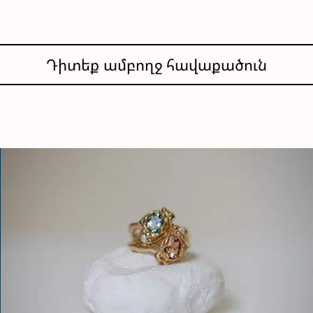
Դիտեք ամբողջ հավաքածուն
ՄԱՏԱՆԻ