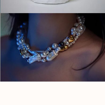
ՎԶՆՈՑ